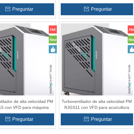
aire
recolección de polvo
Preguntar
Preguntar
tilador de alta velocidad PM
Turboventilador de alta velocidad PM
5 con VFD para máquina
RJGS11 con VFD para acuicultura
cortadora de costura
15HP
Preguntar
Preguntar