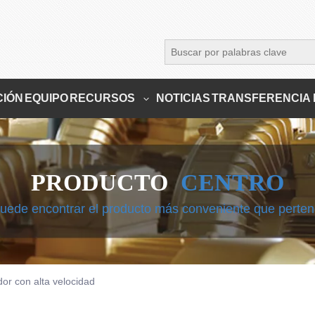
CIÓN
EQUIPO
RECURSOS
NOTICIAS
TRANSFERENCIA 
PRODUCTO
CENTRO
uede encontrar el producto más conveniente que perte
or con alta velocidad