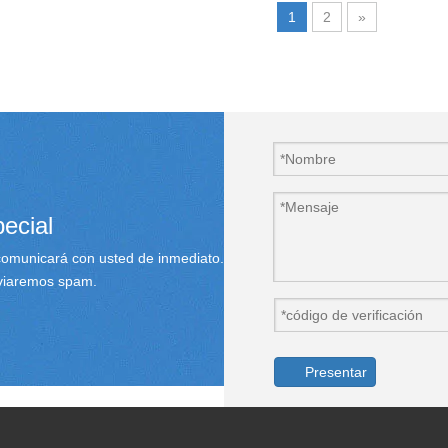
1
2
»
ecial
 comunicará con usted de inmediato.
nviaremos spam.
Presentar