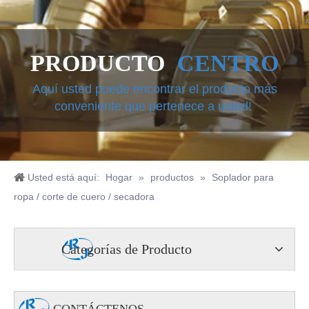
PRODUCTO
CENTRO
Aquí usted puede encontrar el producto más
conveniente que pertenece a usted!
Usted está aquí:
Hogar
»
productos
»
Soplador para
ropa / corte de cuero / secadora
Categorías de Producto