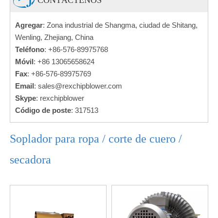
CONTÁCTENOS
Agregar
: Zona industrial de Shangma, ciudad de Shitang,
Wenling, Zhejiang, China
Teléfono
: +86-576-89975768
Móvil
: +86 13065658624
Fax
: +86-576-89975769
Email
:
sales@rexchipblower.com
Skype
: rexchipblower
Código de poste
: 317513
Soplador para ropa / corte de cuero /
secadora