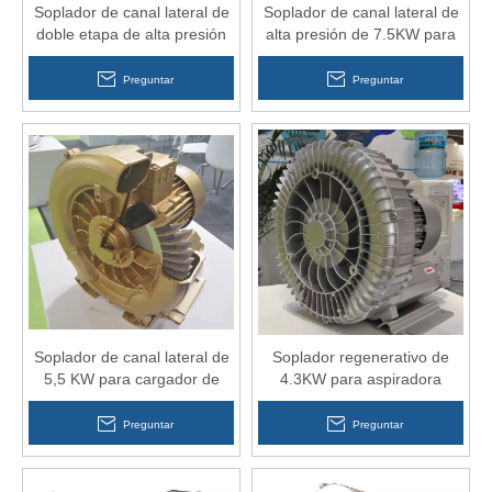
Soplador de canal lateral de
Soplador de canal lateral de
doble etapa de alta presión
alta presión de 7.5KW para
7HP para máquina de
la industria de protección
prendas de vestir
ambiental
Preguntar
Preguntar
Soplador de canal lateral de
Soplador regenerativo de
5,5 KW para cargador de
4.3KW para aspiradora
vacío
industrial
Preguntar
Preguntar