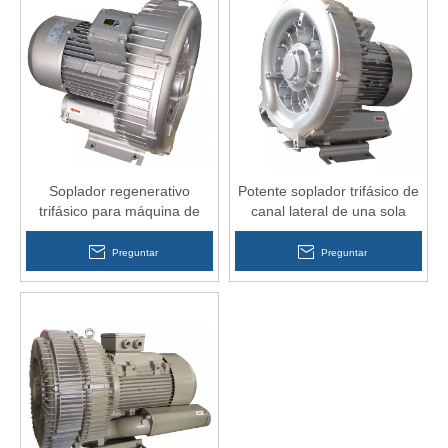
Soplador regenerativo
Potente soplador trifásico de
trifásico para máquina de
canal lateral de una sola
moldeo por inyección
etapa para máquina de
moldeo de plástico
Preguntar
Preguntar