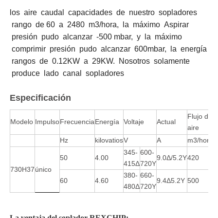
los aire caudal capacidades de nuestro sopladores
rango de 60 a 2480 m3/hora, la máximo Aspirar
presión pudo alcanzar -500 mbar, y la máximo
comprimir presión pudo alcanzar 600mbar, la energía
rangos de 0.12KW a 29KW. Nosotros solamente
produce lado canal sopladores
Especificación
Flujo de
Modelo
Impulso
Frecuencia
Energía
Voltaje
Actual
v
aire
Hz
kilovatios
V
A
m3/hora
m
345-
600-
50
4.00
9.0Δ/5.2Y
420
-
415Δ
720Y
730H37
único
380-
660-
60
4.60
9.4Δ5.2Y
500
-
480Δ
720Y
La ventaja del soplador REXCHIP: