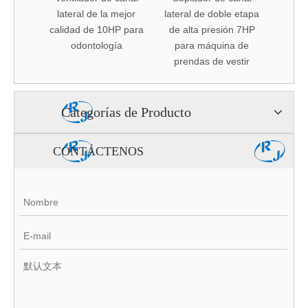
 calidad
lateral de la mejor
lateral de doble etapa
latera
doble
calidad de 10HP para
de alta presión 7HP
de 
édicos
odontología
para máquina de
industr
prendas de vestir
Categorías de Producto
CONTÁCTENOS