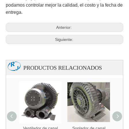
podamos controlar mejor la calidad, el costo y la fecha de
entrega.
Anterior:
Siguiente:
PRODUCTOS RELACIONADOS
canal
Ventilador de canal
Soplador de canal
Sopl