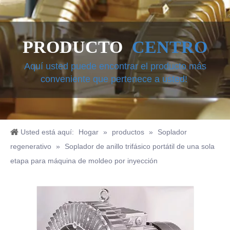
PRODUCTO
CENTRO
Aquí usted puede encontrar el producto más
conveniente que pertenece a usted!
Usted está aquí:
Hogar
»
productos
»
Soplador
regenerativo
»
Soplador de anillo trifásico portátil de una sola
etapa para máquina de moldeo por inyección