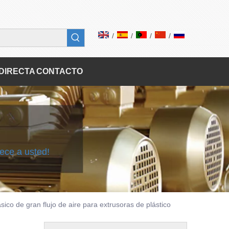
/
/
/
/
DIRECTA
CONTACTO
nece a usted!
ásico de gran flujo de aire para extrusoras de plástico