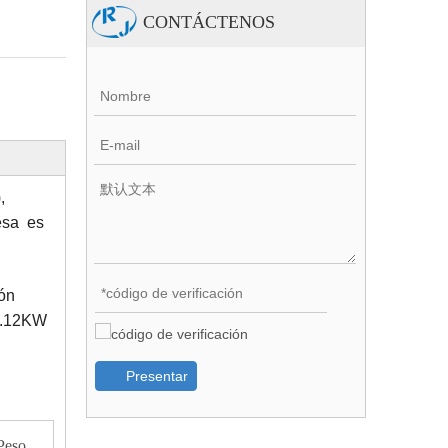
CONTÁCTENOS
,
esa es
ón
0.12KW
Presentar
Peso