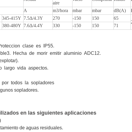
aire
A
m3/hora
mbar
mbar
dB(A)
345-415Y
7.5Δ/4.3Y
270
-150
150
65
380-480Y
7.6Δ/4.4Y
330
-150
150
71
Proteccion clase es IP55.
ble
3. Hecha de morir emitir aluminio ADC12.
xplotar).
o largo vida aspectos.
 por todos la sopladores
algunos sopladores.
izados en las siguientes aplicaciones
)
atamiento de aguas residuales.