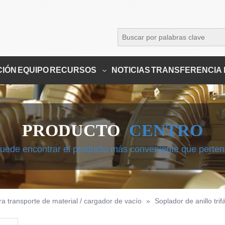
CIÓN
EQUIPO
RECURSOS
NOTICIAS
TRANSFERENCIA 
PRODUCTO
CENTRO
uede encontrar el producto más conveniente que perte
a transporte de material / cargador de vacío
»
Soplador de anillo trif