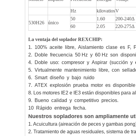
Hz
kilovatios
V
50
1.60
200-240Δ
530H26
único
60
2.05
220-275Δ
La ventaja del soplador REXCHIP:
1. 100% aceite libre, Aislamiento clase es F, 
2. Doble frecuencia 50 Hz y 60 Hz son disponi
4. Doble uso: compresor y Aspirar (succión y e
5. Virtualmente mantenimiento libre, con sellad
6. Smart diseño y bajo ruido
7. ATEX explosión prueba motor es disponible
8. Los motores IE2 e IE3 están disponibles para 
9. Bueno calidad y competitivo precios.
10 Rápido entrega fecha.
Nuestros sopladores son ampliamente util
1. Acuicultura (aireación de peces y gambas pong
2. Tratamiento de aguas residuales, sistema de tr