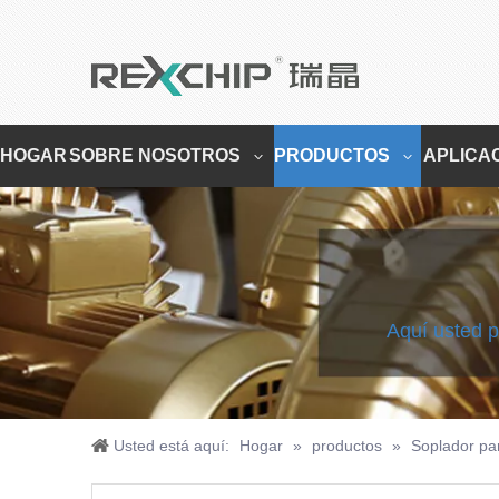
HOGAR
SOBRE NOSOTROS
PRODUCTOS
APLICA
Aquí usted p
Usted está aquí:
Hogar
»
productos
»
Soplador par