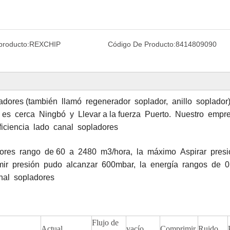
producto:
REXCHIP
Código De Producto:
8414809090
dores (también llamó regenerador soplador, anillo soplador)
 es cerca Ningbó y Llevar a la fuerza Puerto. Nuestro empr
ficiencia lado canal sopladores
dores rango de 60 a 2480 m3/hora, la máximo Aspirar presi
mir presión pudo alcanzar 600mbar, la energía rangos de 
nal sopladores
Flujo de
Actual
vacío
Comprimir
Ruido