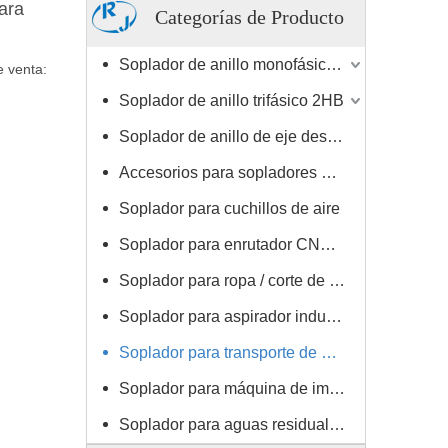
para
Categorías de Producto
Soplador de anillo monofásico 2HB
e venta:
Soplador de anillo trifásico 2HB
Soplador de anillo de eje desnudo
Accesorios para sopladores de anillo
Soplador para cuchillos de aire
Soplador para enrutador CNC / máquina de carpintería
Soplador para ropa / corte de cuero / secadora
Soplador para aspirador industrial
Soplador para transporte de material / cargador de vacío
Soplador para máquina de impresión
Soplador para aguas residuales / tratamiento de agua