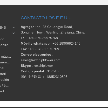
CONTACTO LOS E.E.U.U.
Agregar
: no. 28 Chuangye Road,
 2HB
Songmen Town, Wenling, Zhejiang, China
Tel
:
+86-576-89975768
udo
Móvil y whatsapp
: +86 18906624148
anillo
Fax
:
+86-576-89975769
Correo electrónico
:
Soplador para enrutador CNC / máquina de carpintería
sales@rexchipblower.com
Soplador para ropa / corte de cuero / secadora
Skype
:
rexchiplower
ial
Código postal
: 317513
Soplador para transporte de material / cargador de vacío
国内业务联系 ：
18852310895
resión
Soplador para aguas residuales / tratamiento de agua
dad