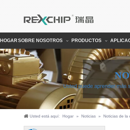
HOGAR
SOBRE NOSOTROS
PRODUCTOS
APLICA
NO
Usted puede aprender más sob
Usted está aquí:
Hogar
»
Noticias
»
Noticias de l