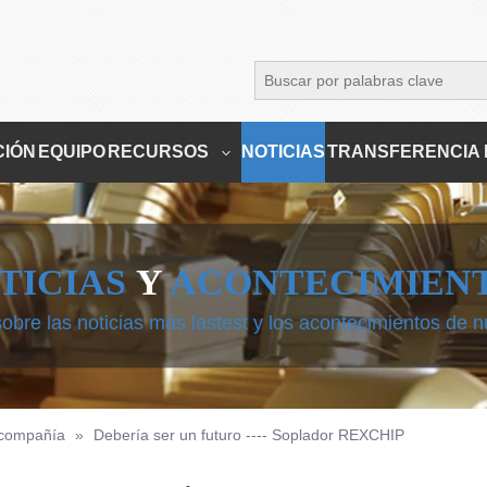
CIÓN
EQUIPO
RECURSOS
NOTICIAS
TRANSFERENCIA 
TICIAS
Y
ACONTECIMIEN
re las noticias más lastest y los acontecimientos de n
a compañía
»
Debería ser un futuro ---- Soplador REXCHIP