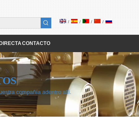
/
/
/
/
DIRECTA
CONTACTO
TOS
uestra compañía adentro allí.